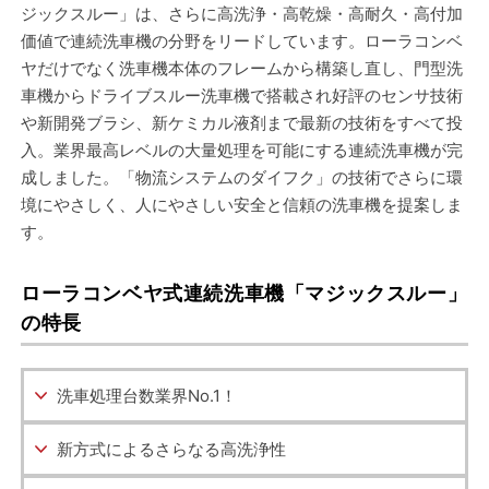
ジックスルー」は、さらに高洗浄・高乾燥・高耐久・高付加
価値で連続洗車機の分野をリードしています。ローラコンベ
ヤだけでなく洗車機本体のフレームから構築し直し、門型洗
車機からドライブスルー洗車機で搭載され好評のセンサ技術
や新開発ブラシ、新ケミカル液剤まで最新の技術をすべて投
入。業界最高レベルの大量処理を可能にする連続洗車機が完
成しました。「物流システムのダイフク」の技術でさらに環
境にやさしく、人にやさしい安全と信頼の洗車機を提案しま
す。
ローラコンベヤ式連続洗車機「マジックスルー」
の特長
洗車処理台数業界No.1！
新方式によるさらなる
高洗浄性