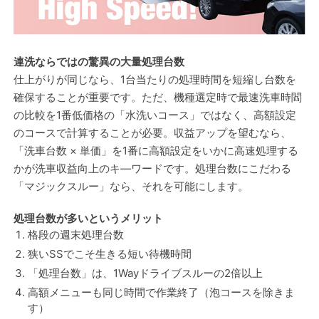
連洗ならではの驚異の大量処理台数
仕上がりが同じなら、1台当たりの処理時間を短縮し台数を
確保することが重要です。ただ、機種選定時で最速洗車時閻
の比較を1番低価格の「水洗いコース」ではなく、高額設定
のコースで計算することが必要。収益アップを望むなら、
「洗車台数 × 単価」を1番に高額設定をいかに高速処理する
かが洗車収益向上のキ―ワードです。処理台数にこだわる
「マジックスルー」なら、それを可能にします。
処理台数が多いというメリット
格段の週末処理台数
狭いSSでこそ生きる短い待機時間
「処理台数」は、1Wayドライブスルーの2倍以上
高額メニューも同じ時間で作業終了（泡コースを除きま
す）